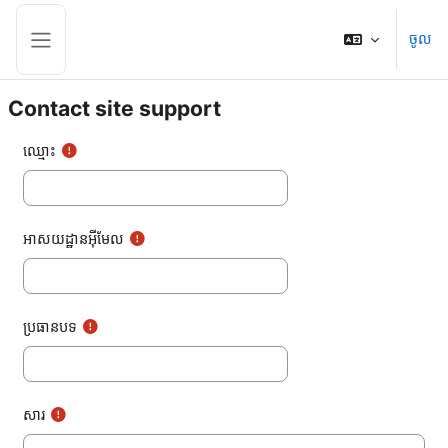
រំលងទៅកាន់មាតិកាមេ
ចូល
Side panel
Contact site support
ឈ្មោះ
អាសយដ្ឋានអ៊ីមែល
ប្រធានបទ
សារ