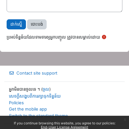
ប្រអប់ទិន្នន័យដែលទាមទារឲ្យអ្នកបញ្ចូល ត្រូវបានសម្គាល់ដោយ
Contact site support
អ្នកមិនបានចូលទេ ។ (
ចូល
)
សេចក្តីសង្ខេបពីការរក្សាទុកទិន្នន័យ
Policies
Get the mobile app
Switch to the standard theme
x
If you continue browsing this website, you agree to our policies:
End-User License Agreement